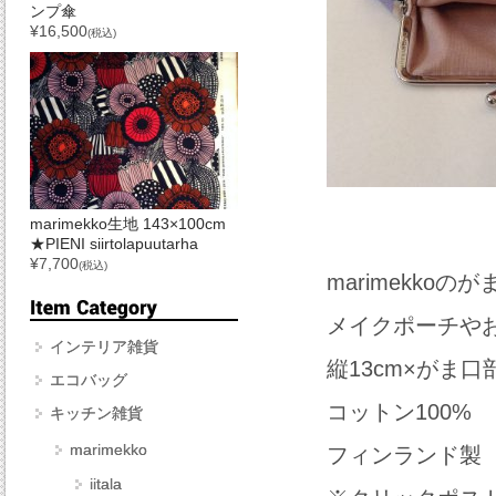
ンプ傘
¥16,500
(税込)
marimekko生地 143×100cm
★PIENI siirtolapuutarha
¥7,700
(税込)
marimekko
メイクポーチや
インテリア雑貨
縦13cm×がま口
エコバッグ
コットン100%
キッチン雑貨
marimekko
フィンランド製
iitala