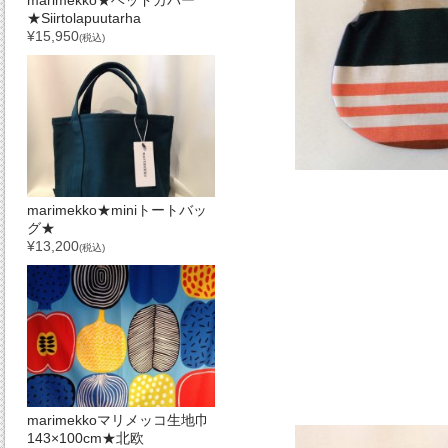
marimekko★ベッドカバー
★Siirtolapuutarha
¥15,950
(税込)
marimekko★miniトートバッ
グ★
¥13,200
(税込)
marimekkoマリメッコ生地巾
143×100cm★北欧